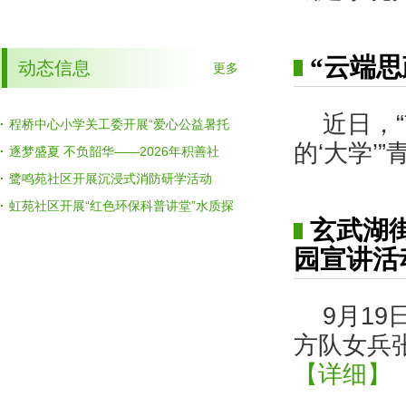
设推进会
会召开
“云端
动态信息
更多
近日，
·
程桥中心小学关工委开展“爱心公益暑托
的‘大学’
班”活动
·
逐梦盛夏 不负韶华——2026年积善社
区“圆梦兴隆”暑期夏令营圆满结营
·
鹭鸣苑社区开展沉浸式消防研学活动
·
虹苑社区开展“红色环保科普讲堂”水质探
玄武湖
秘主题活动
园宣讲活
9月1
方队女兵
【详细】