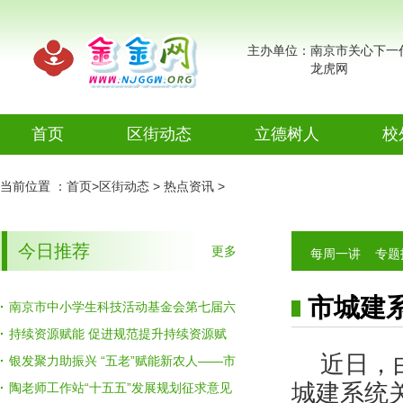
主办单位：南京市关心下一
龙虎网
首页
区街动态
立德树人
校
今日推荐
德法同行
电
当前位置 ：
首页
>
区街动态
>
热点资讯
>
热点资讯
主题教育
今日推荐
更多
每周一讲
专题
视频新闻
讲师团
图片新闻
少年法学
市城建系
·
南京市中小学生科技活动基金会第七届六
次理事会召开
·
持续资源赋能 促进规范提升持续资源赋
院
金金视频
近日，
能 促进规范提升——全市校外教育辅导站
·
银发聚力助振兴 “五老”赋能新农人——市
城建系统
提升工作座谈会召开
关工委召开加强“三扶两创”“五老”工作室建
·
陶老师工作站“十五五”发展规划征求意见