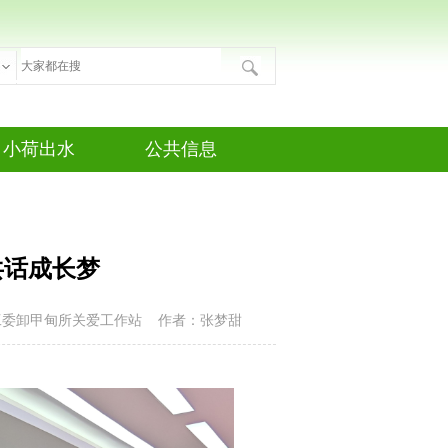
小荷出水
公共信息
成长习作
公告发布
诗教园地
征文征稿
共话成长梦
心理健康
校园网站
工委卸甲甸所关爱工作站
作者：张梦甜
才艺展演
法律法规
娱乐天地