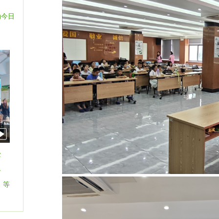
校外教育
动今日
掌
冬
，等