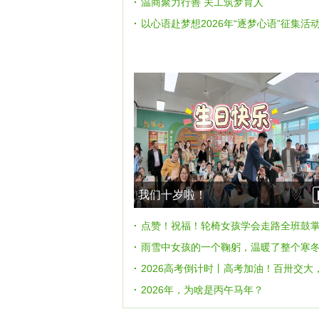
·
温商聚力行善 关工筑梦育人
·
以心语赴梦想2026年“逐梦心语”征集活
上线
我们十岁啦！
·
点赞！祝福！轮椅女孩学会走路全班鼓
·
雨雪中女孩的一个鞠躬，温暖了整个寒
·
2026高考倒计时丨高考加油！百卅交大
你赴约
·
2026年，为啥是丙午马年？