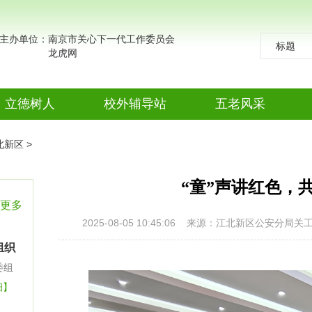
主办单位：南京市关心下一代工作委员会
标题
龙虎网
标题
作者
立德树人
校外辅导站
五老风采
德法同行
电子阅览室
五老故事
北新区
>
主题教育
校站集萃
传递关爱
“童”声讲红色，
讲师团
科技之窗
通联来稿
更多
2025-08-05 10:45:06
来源：江北新区公安分局关
少年法学
金陵文萃
夕阳异彩
组织
院
礼仪常识
养生有道
义教
委组
细】
学前教育