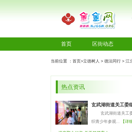
首页
区街动态
今日推荐
当前位置 ：
首页
>
立德树人
>
德法同行
>
江
热点资讯
视频新闻
热点资讯
图片新闻
玄武湖街道关工委
金金视频
青少年参观爱国主
玄武湖街道关工
育图片展
织青少年参观...
【详