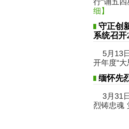
行“诵五
细】
守正创
系统召开
5月1
开年度“大
缅怀先
3月3
烈铸忠魂