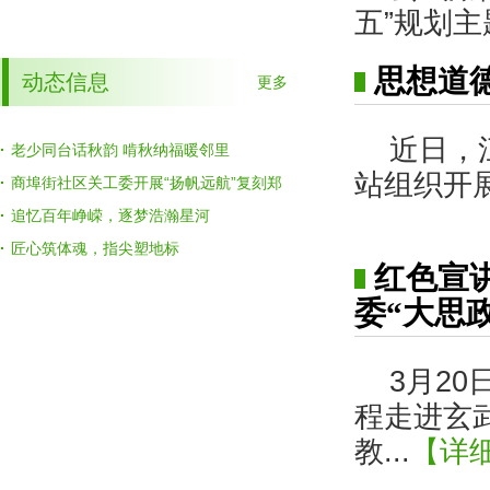
设推进会
会召开
五”规划
思想道
动态信息
更多
近日，
·
老少同台话秋韵 啃秋纳福暖邻里
站组织开
·
商埠街社区关工委开展“扬帆远航”复刻郑
和宝船活动
·
追忆百年峥嵘，逐梦浩瀚星河
·
匠心筑体魂，指尖塑地标
红色宣
委“大思
3月2
程走进玄
教...
【详