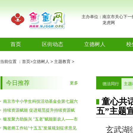
主办单位：南京市关心下一
龙虎网
首页
区街动态
立德树人
校
今日推荐
德法同行
电
当前位置 ：
首页
>
立德树人
>
主题教育
>
热点资讯
主题教育
今日推荐
更多
德法同行
主题
视频新闻
讲师团
图片新闻
少年法学
童心共
·
南京市中小学生科技活动基金会第七届六
五”主题
次理事会召开
·
持续资源赋能 促进规范提升持续资源赋
院
金金视频
能 促进规范提升——全市校外教育辅导站
·
银发聚力助振兴 “五老”赋能新农人——市
玄武湖
提升工作座谈会召开
关工委召开加强“三扶两创”“五老”工作室建
·
陶老师工作站“十五五”发展规划征求意见