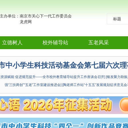
主办单位：南京市关心下一代工作委员会
标题
龙虎网
标题
作者
立德树人
校外辅导站
五老风采
德法同行
电子阅览室
五老故事
市中小学生科技活动基金会第七届六次理
主题教育
校站集萃
传递关爱
续资源赋能 促进规范提升——全市校外教育辅导站提升工作座谈会召开]
[银发聚力助振
讲师团
科技之窗
通联来稿
强“三扶两创”“五老”工作室建设推进会]
[陶老师工作站“十五五”发展规划征求意见会
少年法学
金陵文萃
夕阳异彩
院
礼仪常识
养生有道
学前教育