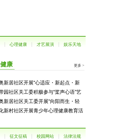
心理健康
才艺展演
娱乐天地
理健康
更多 >
奥新居社区开展“心适应・新起点・新
长”小升初学生心理适应指导专题讲座
带园社区关工委积极参与“桨声心语”艺
疗愈亲子关爱活动
奥新居社区关工委开展“向阳而生・轻
前行”小学生自我成长主题心理团辅活
化新村社区开展青少年心理健康教育活
征文征稿
校园网站
法律法规