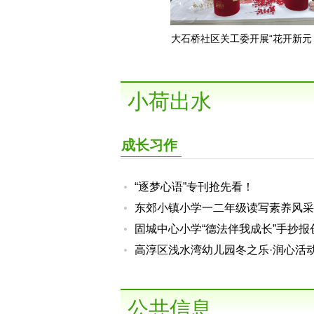
大石桥社区关工委开展“花开新元 
花活动
小荷出水
成长习作
“逐梦心语”专刊抢先看！
东郊小镇小学一二年级读写素养风采
固城中心小学“德法伴我成长”手抄报
成效明显
高淳区浅水湾幼儿园冬之乐·润心活
促幼儿健康成长
公共信息