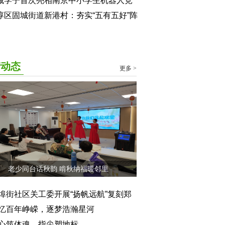
会
藏学子首次亮相南京中小学生机器人竞
淳区固城街道新港村：夯实“五有五好”阵
 主动服务下一代
街动态
更多 >
老少同台话秋韵 啃秋纳福暖邻里
埠街社区关工委开展“扬帆远航”复刻郑
宝船活动
忆百年峥嵘，逐梦浩瀚星河
心筑体魂，指尖塑地标