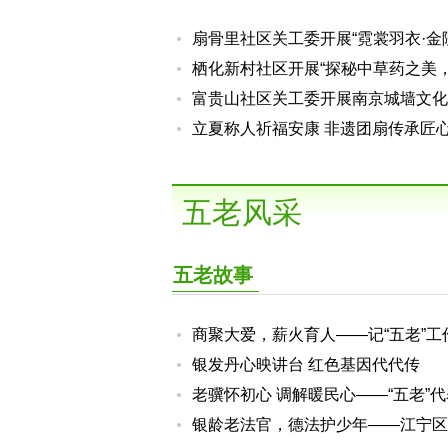
扇骨里社区关工委开展“霓裳羽衣·金
雅”青少年研学活动
栖化新村社区开展“探秘中草药之美
验动手栽种之乐”活动
富贵山社区关工委开展南京城墙文化
讲座
立夏称人祈福安康 非遗团扇传承匠
钟灵街社区开展团扇制作活动
五老风采
不负时光“趣”研学 劳动砺心“悟
老少同台传红韵，薪火赓续筑新程
爱我国防爱我军，红色薪火代代传
程桥中心小学关
凤游寺社区
五老故事
商聚大爱，薪火育人——记“五老”工
陈立秋
银发丹心映讲台 红色基因代代传
老骥怀初心 调解暖民心——“五老”
德华
银龄老法官，德法护少年——江宁区