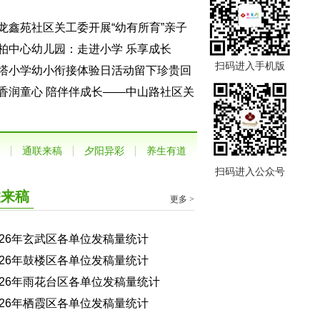
龙鑫苑社区关工委开展“幼有所育”亲子
堂活动
柏中心幼儿园：走进小学 乐享成长
扫码进入手机版
塔小学幼小衔接体验日活动留下珍贵回
香润童心 陪伴伴成长——中山路社区关
委开展1-3岁亲子阅读主题活动
通联来稿
夕阳异彩
养生有道
扫码进入公众号
联来稿
更多 >
026年玄武区各单位发稿量统计
026年鼓楼区各单位发稿量统计
026年雨花台区各单位发稿量统计
026年栖霞区各单位发稿量统计