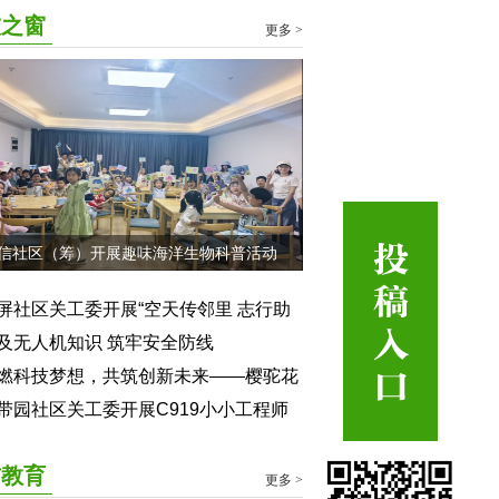
技之窗
更多 >
信社区（筹）开展趣味海洋生物科普活动
屏社区关工委开展“空天传邻里 志行助
飞”航空航天科普活动
及无人机知识 筑牢安全防线
燃科技梦想，共筑创新未来——樱驼花
社区关工委“3D打印进校园”活动走进樱
带园社区关工委开展C919小小工程师
小学
普实践活动
前教育
更多 >