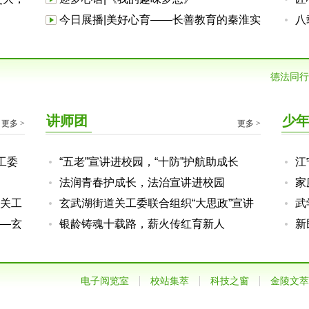
今日展播|美好心育——长善教育的秦淮实
八
践（秦淮区关工委）
届
营
德法同行
讲师团
少
更多 >
更多 >
工委
“五老”宣讲进校园，“十防”护航助成长
江
法润青春护成长，法治宣讲进校园
的
家
关工
玄武湖街道关工委联合组织“大思政”宣讲
危
武
会议
—玄
走进玄武中等专业学校
银龄铸魂十载路，薪火传红育新人
心
新
中央
电子阅览室
校站集萃
科技之窗
金陵文萃