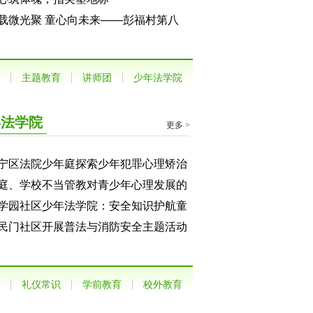
载微光聚 童心向未来——彭福村第八
“福禄护童心 微光伴成长”暑期公益夏令
如约而至
主题教育
讲师团
少年法学院
年法学院
更多 >
宁区法院少年庭探索少年犯罪心理矫治
具体做法
庭、学校不当管教对青少年心理发展的
害
学园社区少年法学院：安全知识护航童
成长
民门社区开展普法与消防安全主题活动
礼仪常识
学前教育
校外教育