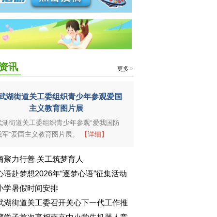
资讯
更多 >
武湖街道关工委组织青少年参观爱国
主义教育图片展
武湖街道关工委组织青少年参观“爱我国防
我军”爱国主义教育图片展。
【详细】
商聚力行善 关工筑梦育人
心语赴梦想2026年“逐梦心语”征集活动
日上线
小学暑假时间安排
武湖街道关工委召开关心下一代工作推