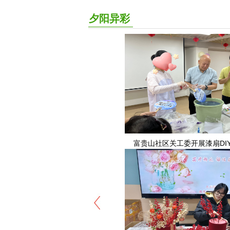
院“五老”冯家安的故事
夕阳异彩
富贵山社区关工委开展漆扇DI