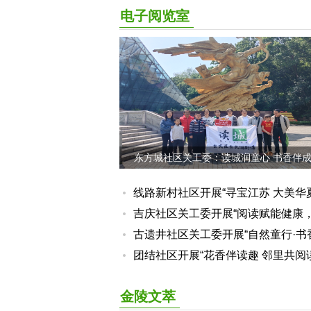
电子阅览室
东方城社区关工委：读城润童心 书香伴
线路新村社区开展“寻宝江苏 大美华
读分享会暨环红山亲子主题活动
吉庆社区关工委开展“阅读赋能健康
子共筑成长”活动
古遗井社区关工委开展“自然童行·书
流”亲子阅读漂流活动
团结社区开展“花香伴读趣 邻里共阅
动
金陵文萃