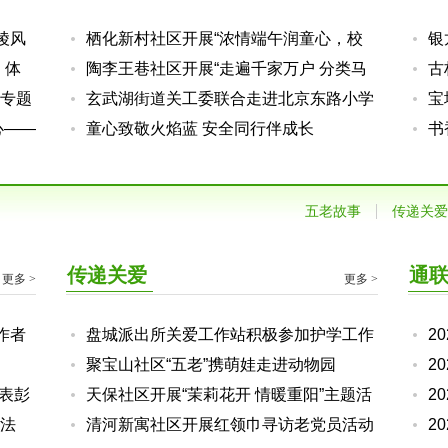
陵风
栖化新村社区开展“浓情端午润童心，校
银
，体
社携手传文脉”青少年文明礼仪教育
陶李王巷社区开展“走遍千家万户 分类马
课
古
专题
上行动”青少年垃圾分类宣传活动
玄武湖街道关工委联合走进北京东路小学
宝
心——
阳光分校开展警察节主题活动
童心致敬火焰蓝 安全同行伴成长
忆
书
工
”文化——北圩路社区关工委组织青少年开展农耕实
——玄武区成功举办第三十届老少同台主题展演
——玄武湖街道关工委组织青少年参观爱国主义
工委开展“爱心公益暑托班”活动
开展非遗剪纸特色手工课堂
五老故事
传递关爱
教育图片展
践活动
活动
传递关爱
通
更多 >
更多 >
作者
盘城派出所关爱工作站积极参加护学工作
2
聚宝山社区“五老”携萌娃走进动物园
2
代表彭
天保社区开展“茉莉花开 情暖重阳”主题活
2
法
动
清河新寓社区开展红领巾寻访老党员活动
2