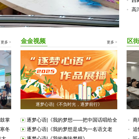
进
西
赛
高
地
金金视频
区
更多 >
更多 >
逐梦心语|《不负时光，逐梦前行》
鼓掌
逐梦心语|《我的梦想——把中国话唱给全
商
寒冬
世界听》
逐梦心语|《我的梦想是成为一名语文老
和
追
交大，
师》
逐梦心语|《我的趣味梦想》
匠