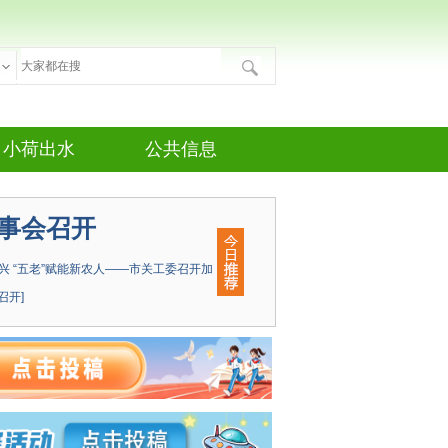
小荷出水
公共信息
成长习作
公告发布
事会召开
诗教园地
征文征稿
兴 “五老”赋能新农人——市关工委召开加
心理健康
校园网站
召开]
才艺展演
法律法规
娱乐天地