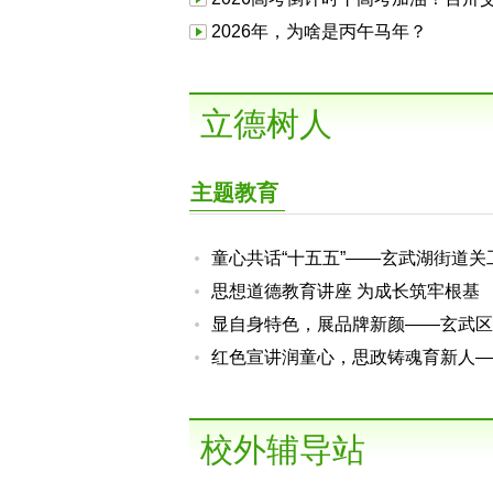
等你赴约
2026年，为啥是丙午马年？
立德树人
主题教育
童心共话“十五五”——玄武湖街道关
开展“十五五”主题宣讲活动
思想道德教育讲座 为成长筑牢根基
显自身特色，展品牌新颜——玄武区
委召开2026年商务楼宇关工委工作
红色宣讲润童心，思政铸魂育新人—
武区关工委“大思政”进校园活动走进
路小学
校外辅导站