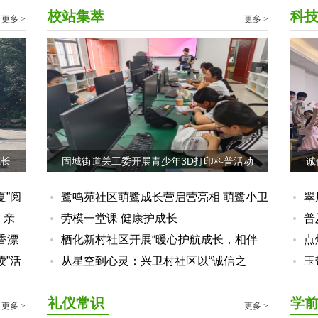
校站集萃
科
更多 >
更多 >
成长
固城街道关工委开展青少年3D打印科普活动
诚
夏”阅
鹭鸣苑社区萌鹭成长营启营亮相 萌鹭小卫
翠
，亲
士安全大闯关
劳模一堂课 健康护成长
梦
普
香漂
栖化新村社区开展“暖心护航成长，相伴
点
读”活
点亮周六”春风行动
从星空到心灵：兴卫村社区以“诚信之
园
玉
桥”连接科学探索与品德培育
花
科
礼仪常识
学
更多 >
更多 >