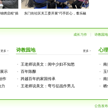
锦绣启程”插
东门街社区关工委开展“巧手匠心，耆乐融
融”五老志愿者培训活动
成长习作
诗教园地
诗教园地
心
更多 >
更多 >
王老师说美文：闺中少妇不知愁
南
展示
百年陈酿
成
玉
创作
跨越百年的家国传承
术
南
动力
王老师说美文：弯弓征战作男儿
松
栖
动
动
公告发布