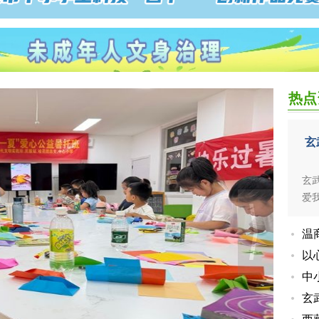
校外教育
热点
玄
玄
爱
温
以
今
中
玄